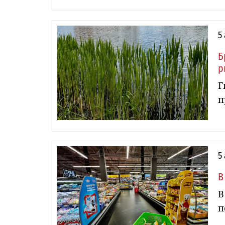
5
Б
р
Г
п
5
В
В
п