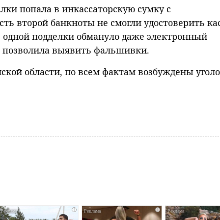
лки попала в инкассаторскую сумку с
сть второй банкноты не смогли удостоверить к
е одной подделки обмануло даже электронный
а позволила выявить фальшивки.
нской области, по всем фактам возбуждены угол
i
i