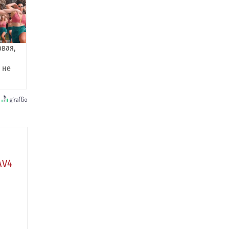
авая,
 не
AV4