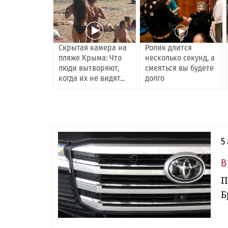
Скрытая камера на
Ролик длится
пляже Крыма: Что
несколько секунд, а
люди вытворяют,
смеяться вы будете
когда их не видят...
долго
5
В
П
Б