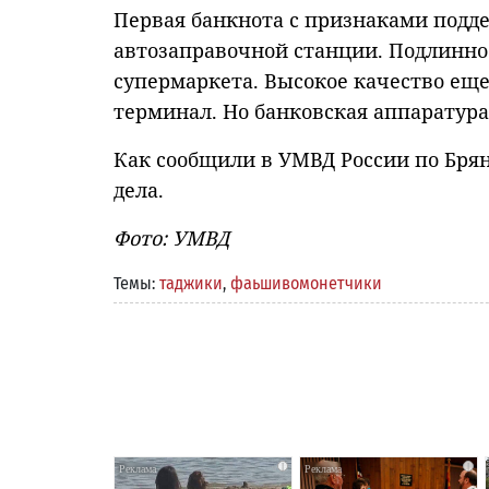
Первая банкнота с признаками подде
автозаправочной станции. Подлинно
супермаркета. Высокое качество ещ
терминал. Но банковская аппаратур
Как сообщили в УМВД России по Бря
дела.
Фото: УМВД
Темы:
таджики
,
фаьшивомонетчики
i
i