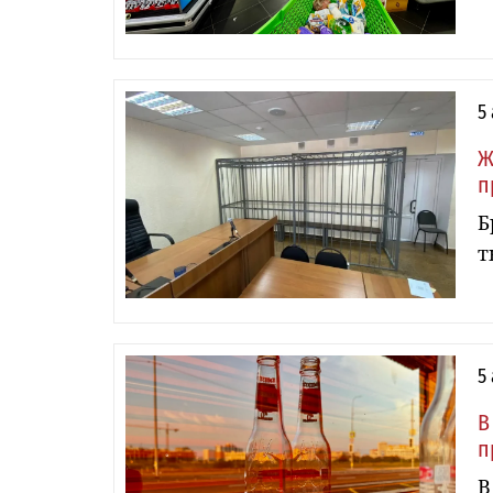
5
Ж
п
Б
т
5
В
п
В