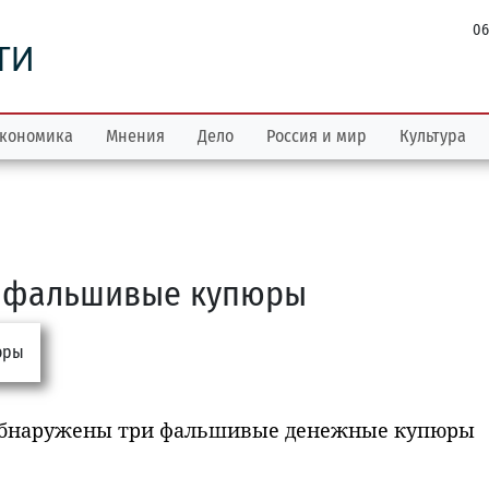
06
ТИ
кономика
Мнения
Дело
Россия и мир
Культура
и фальшивые купюры
в обнаружены три фальшивые денежные купюры