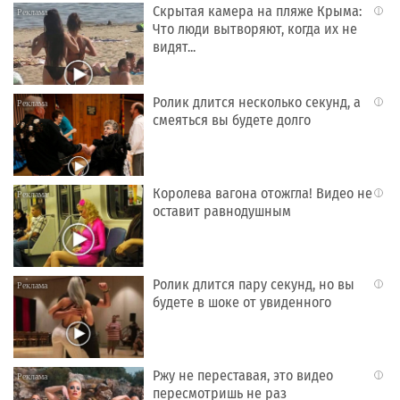
Скрытая камера на пляже Крыма:
i
Что люди вытворяют, когда их не
видят...
Ролик длится несколько секунд, а
i
смеяться вы будете долго
Королева вагона отожгла! Видео не
i
оставит равнодушным
Ролик длится пару секунд, но вы
i
будете в шоке от увиденного
Ржу не переставая, это видео
i
пересмотришь не раз