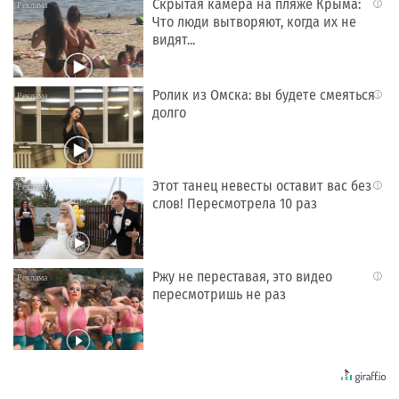
Скрытая камера на пляже Крыма:
i
Что люди вытворяют, когда их не
видят...
Ролик из Омска: вы будете смеяться
i
долго
Этот танец невесты оставит вас без
i
слов! Пересмотрела 10 раз
Ржу не переставая, это видео
i
пересмотришь не раз