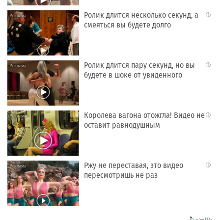
Ролик длится несколько секунд, а
i
смеяться вы будете долго
Ролик длится пару секунд, но вы
i
будете в шоке от увиденного
Королева вагона отожгла! Видео не
i
оставит равнодушным
Ржу не переставая, это видео
i
пересмотришь не раз