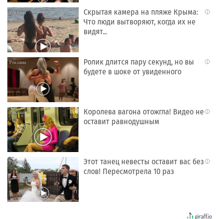
Скрытая камера на пляже Крыма:
i
Что люди вытворяют, когда их не
видят...
Ролик длится пару секунд, но вы
i
будете в шоке от увиденного
Королева вагона отожгла! Видео не
i
оставит равнодушным
Этот танец невесты оставит вас без
i
слов! Пересмотрела 10 раз