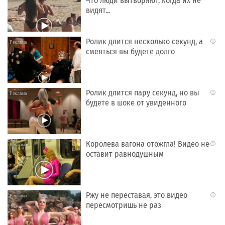
Что люди вытворяют, когда их не
видят...
Ролик длится несколько секунд, а
i
смеяться вы будете долго
Ролик длится пару секунд, но вы
i
будете в шоке от увиденного
Королева вагона отожгла! Видео не
i
оставит равнодушным
Ржу не переставая, это видео
i
пересмотришь не раз