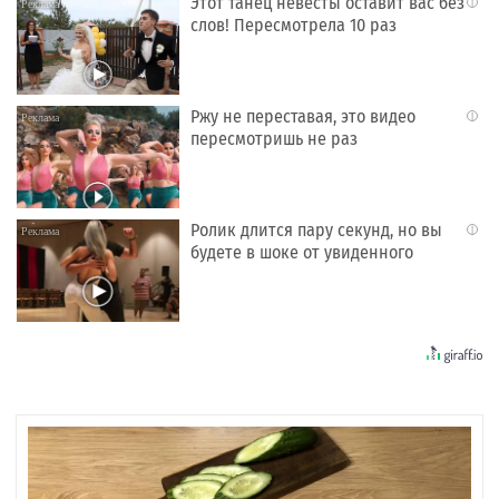
Этот танец невесты оставит вас без
i
слов! Пересмотрела 10 раз
Ржу не переставая, это видео
i
пересмотришь не раз
Ролик длится пару секунд, но вы
i
будете в шоке от увиденного