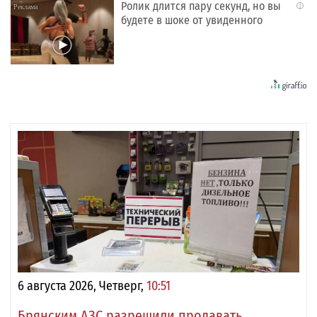
Ролик длится пару секунд, но вы
i
будете в шоке от увиденного
6 августа 2026, Четверг,
10:51
Брянским АЗС разрешили продавать