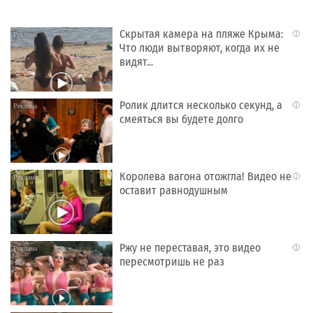
Скрытая камера на пляже Крыма:
i
Что люди вытворяют, когда их не
видят...
Ролик длится несколько секунд, а
i
смеяться вы будете долго
Королева вагона отожгла! Видео не
i
оставит равнодушным
Ржу не переставая, это видео
i
пересмотришь не раз