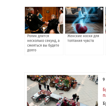
i
i
Ролик длится
Женские носки для
несколько секунд, а
топтания чувств
смеяться вы будете
долго
9
Б
п
Б