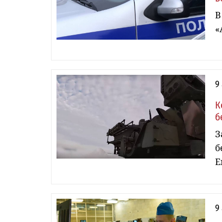
В
«
9
К
б
З
б
Е
9