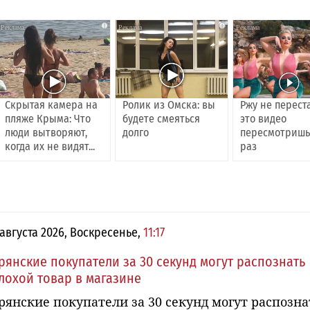
i
i
Скрытая камера на
Ролик из Омска: вы
Ржу не перест
пляже Крыма: Что
будете смеяться
это видео
люди вытворяют,
долго
пересмотришь
когда их не видят...
раз
 августа 2026, Воскресенье,
11:17
рянские покупатели за 30 секунд могут распознать
лохой товар в магазине
рянские покупатели за 30 секунд могут распозна