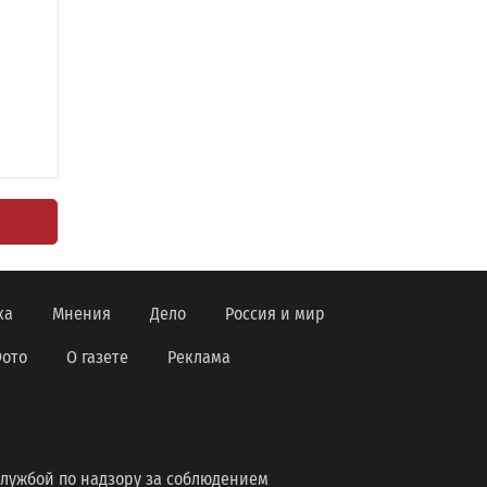
ка
Мнения
Дело
Россия и мир
ото
О газете
Реклама
лужбой по надзору за соблюдением