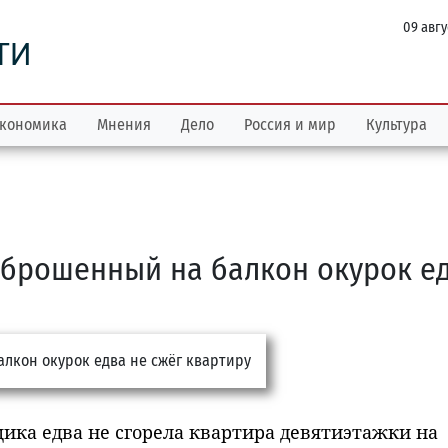
09 авгу
ТИ
кономика
Мнения
Дело
Россия и мир
Культура
 брошенный на балкон окурок е
ика едва не сгорела квартира девятиэтажки на