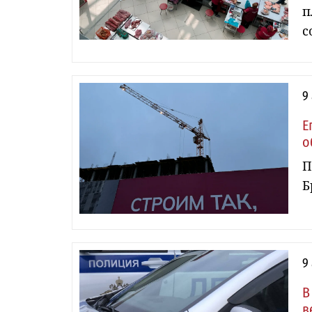
п
с
9
Е
о
П
Б
9
В
в