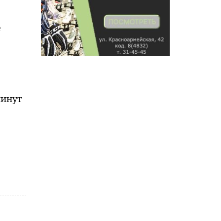
е
минут