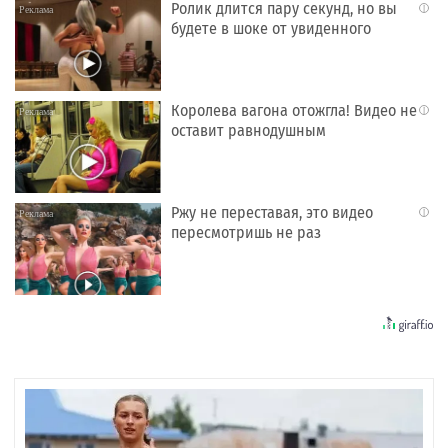
Ролик длится пару секунд, но вы
i
будете в шоке от увиденного
Королева вагона отожгла! Видео не
i
оставит равнодушным
Ржу не переставая, это видео
i
пересмотришь не раз