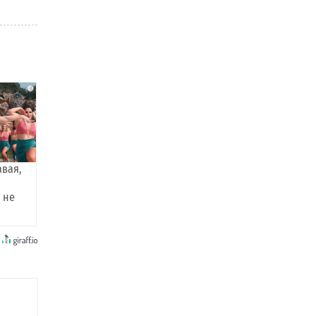
i
авая,
 не