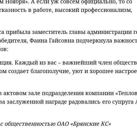
 Ноября». А если уж совсем официально, то со
казность в работе, высокий профессионализм,
са прибыла заместитель главы администрации г
обедителя, Фаина Гайсовна подчеркнула важност
ов:
иция. Каждый из вас – важнейший член обществ
м создает благополучие, уют и хорошее настро
 актовом зале подразделения компании «Тепло
ва заслуженной награде радовались его супруга
м с общественностью ОАО «Брянские КС»