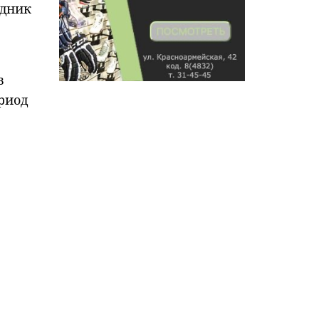
удник
в
риод