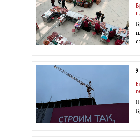
Б
п
Б
п
с
9
Е
о
П
Б