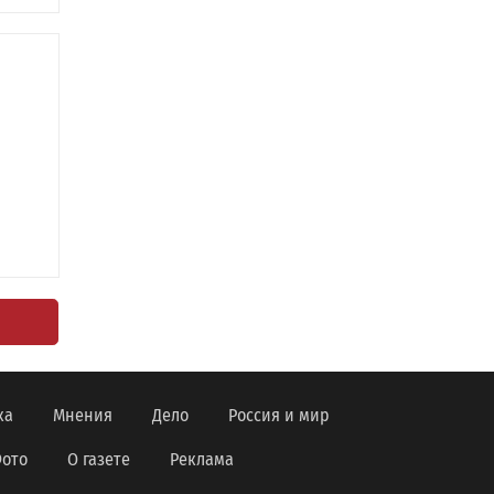
ка
Мнения
Дело
Россия и мир
ото
О газете
Реклама