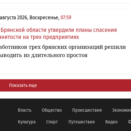
 августа 2026, Воскресенье,
07:59
 Брянской области утвердили планы спасения
анятости на трех предприятиях
аботников трех брянских организаций решили
ыводить из длительного простоя
Показать еще
Власть
Общество
Происшествия
Экономи
Культура
Спорт
Путешествия
Видео
Ф