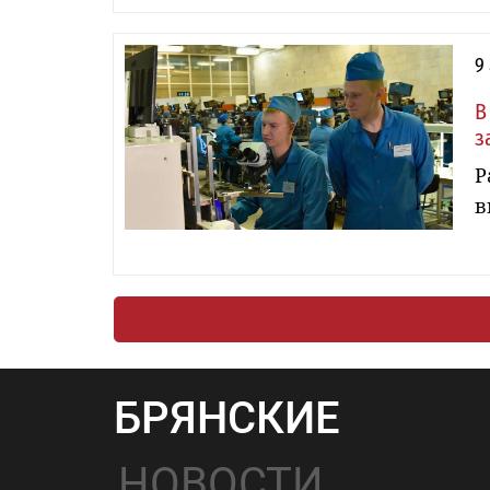
9
В
з
Р
в
БРЯНСКИЕ
НОВОСТИ