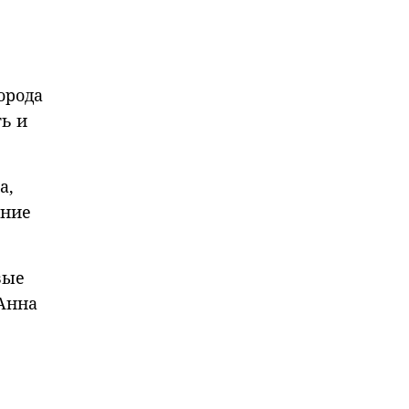
орода
ь и
а,
ение
вые
 Анна