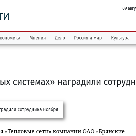
09 авгу
ТИ
кономика
Мнения
Дело
Россия и мир
Культура
ых системах» наградили сотруд
ия «Тепловые сети» компании ОАО «Брянские