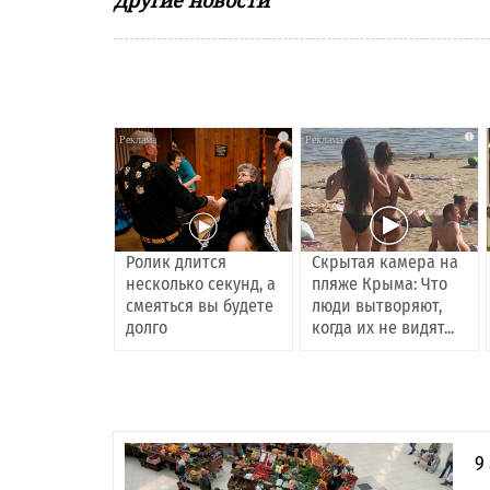
Другие новости
i
i
Ролик длится
Скрытая камера на
несколько секунд, а
пляже Крыма: Что
смеяться вы будете
люди вытворяют,
долго
когда их не видят...
9