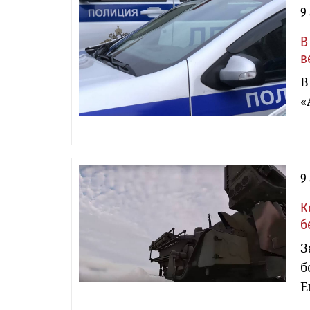
9
В
в
В
«
9
К
б
З
б
Е