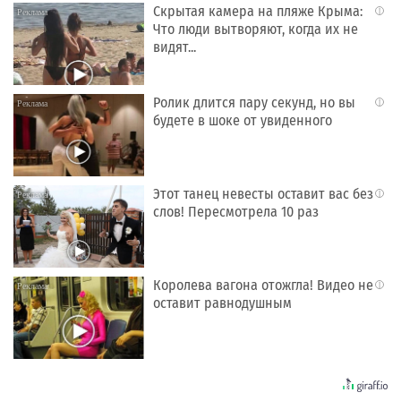
Скрытая камера на пляже Крыма:
i
Что люди вытворяют, когда их не
видят...
Ролик длится пару секунд, но вы
i
будете в шоке от увиденного
Этот танец невесты оставит вас без
i
слов! Пересмотрела 10 раз
Королева вагона отожгла! Видео не
i
оставит равнодушным