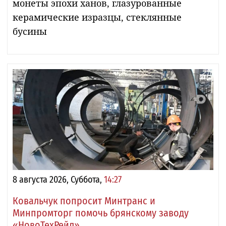
монеты эпохи ханов, глазурованные
керамические изразцы, стеклянные
бусины
8 августа 2026, Суббота,
14:27
Ковальчук попросит Минтранс и
Минпромторг помочь брянскому заводу
«НовоТехРейл»