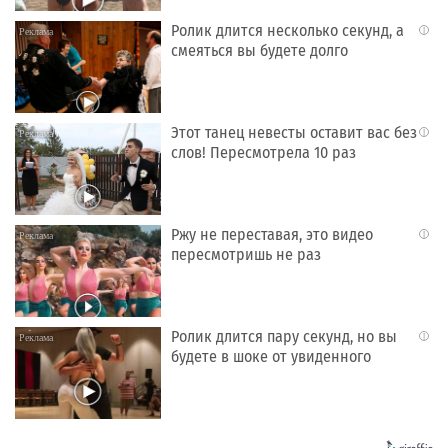
Ролик длится несколько секунд, а
i
смеяться вы будете долго
Этот танец невесты оставит вас без
i
слов! Пересмотрела 10 раз
Ржу не переставая, это видео
i
пересмотришь не раз
Ролик длится пару секунд, но вы
i
будете в шоке от увиденного