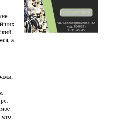
уне
ейших
ский
еся, а
рами,
м
ре,
емое
 что