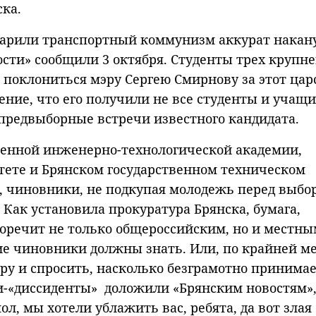
ка.
одарили транспортный коммунизм аккурат накан
ости» сообщили 3 октября. Студенты трех крупн
 поклониться мэру Сергею Смирнову за этот цар
ение, что его получили не все студенты и учащи
 предвыборные встречи известного кандидата.
твенной инженерно-технологической академии,
тете и Брянском государственном техническом
ь, чиновники, не подкупая молодежь перед выбо
 Как установила прокуратура Брянска, бумага,
оречит не только общероссийским, но и местны
кие чиновники должны знать. Или, по крайней ме
ру и спросить, насколько безграмотно принима
-«диссиденты» доложили «Брянским новостям»,
мол, мы хотели ублажить вас, ребята, да вот злая