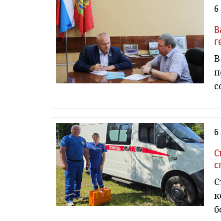
6
В
г
В
п
с
6
С
с
С
к
б