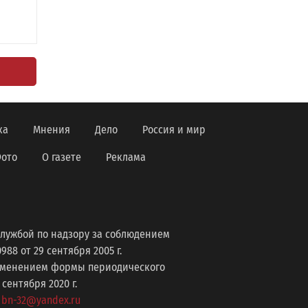
ка
Мнения
Дело
Россия и мир
ото
О газете
Реклама
лужбой по надзору за соблюдением
8 от 29 сентября 2005 г.
изменением формы периодического
ентября 2020 г.
: bn-32@yandex.ru