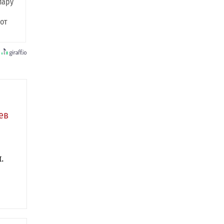
пару
 от
ев
.