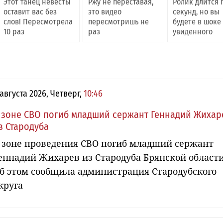
Этот танец невесты
Ржу не переставая,
Ролик длится 
оставит вас без
это видео
секунд, но вы
слов! Пересмотрела
пересмотришь не
будете в шоке
10 раз
раз
увиденного
 августа 2026, Четверг,
10:46
 зоне СВО погиб младший сержант Геннадий Жихар
з Стародуба
 зоне проведения СВО погиб младший сержант
еннадий Жихарев из Стародуба Брянской области
б этом сообщила администрация Стародубского
круга