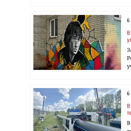
6
В
у
З
Р
у
6
В
т
В