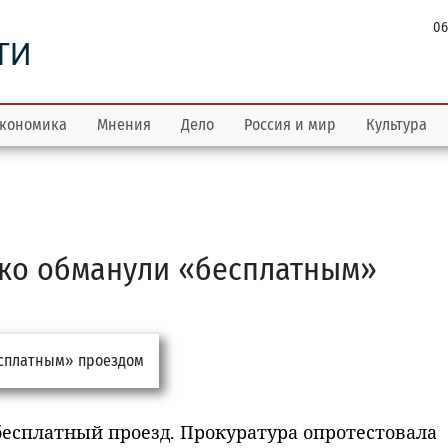
06
ТИ
кономика
Мнения
Дело
Россия и мир
Культура
тко обманули «бесплатным»
 бесплатный проезд. Прокуратура опротестовала