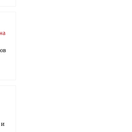
на
дов
 и