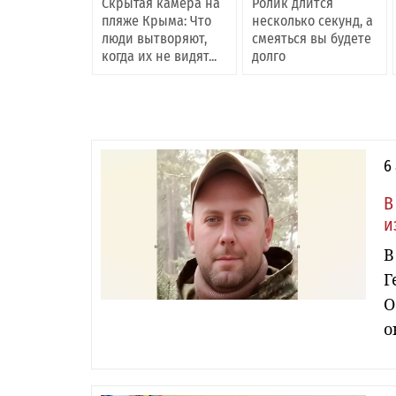
Скрытая камера на
Ролик длится
пляже Крыма: Что
несколько секунд, а
люди вытворяют,
смеяться вы будете
когда их не видят...
долго
6
В
и
В
Г
О
о