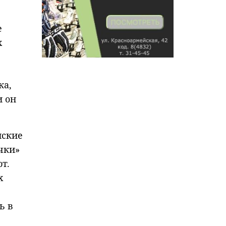
е
х
ка,
и он
нские
чки»
т.
х
ь в