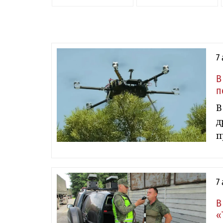
7
В
п
В
д
п
7
В
«