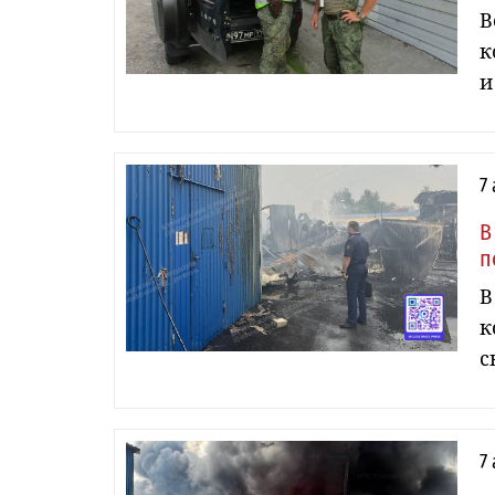
В
к
и
7
В
п
В
к
с
7