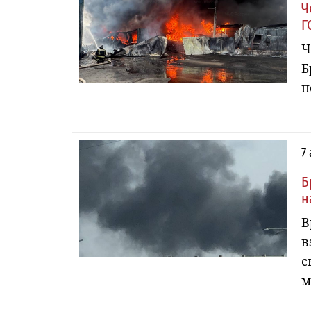
Ч
Г
Ч
Б
п
7
Б
н
В
в
с
м