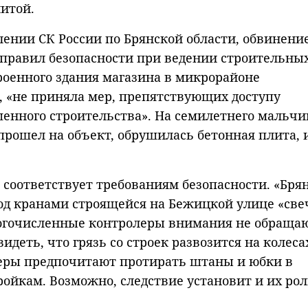
итой.
ении СК России по Брянской области, обвинени
 правил безопасности при ведении строительны
троенного здания магазина в микрорайоне
, «не приняла мер, препятствующих доступу
енного строительства». На семилетнего мальчи
прошел на объект, обрушилась бетонная плита, 
е соответствует требованиям безопасности. «Бря
под кранами строящейся на Бежицкой улице «све
ногочисленные контролеры внимания не обращаю
деть, что грязь со строек развозится на колеса
олеры предпочитают протирать штаны и юбки в
ройкам. Возможно, следствие установит и их рол