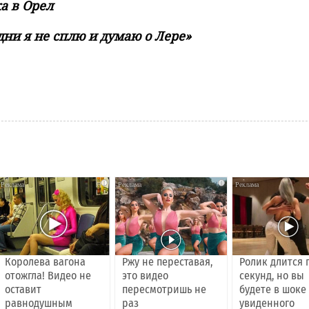
а в Орел
дни я не сплю и думаю о Лере»
i
i
Королева вагона
Ржу не переставая,
Ролик длится 
отожгла! Видео не
это видео
секунд, но вы
оставит
пересмотришь не
будете в шоке
равнодушным
раз
увиденного