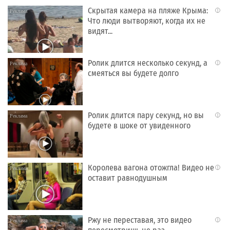
Скрытая камера на пляже Крыма:
i
Что люди вытворяют, когда их не
видят...
Ролик длится несколько секунд, а
i
смеяться вы будете долго
Ролик длится пару секунд, но вы
i
будете в шоке от увиденного
Королева вагона отожгла! Видео не
i
оставит равнодушным
Ржу не переставая, это видео
i