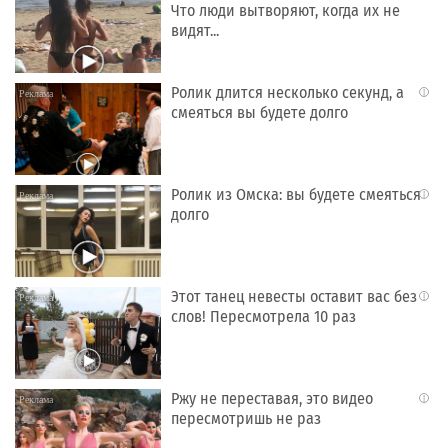
Что люди вытворяют, когда их не
видят...
Ролик длится несколько секунд, а
i
смеяться вы будете долго
Ролик из Омска: вы будете смеяться
i
долго
Этот танец невесты оставит вас без
i
слов! Пересмотрела 10 раз
Ржу не переставая, это видео
i
пересмотришь не раз