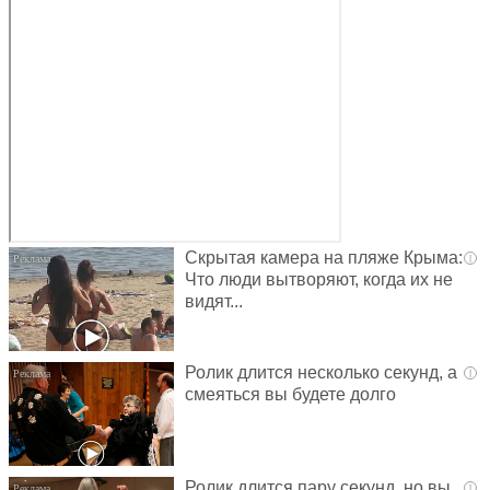
Скрытая камера на пляже Крыма:
i
Что люди вытворяют, когда их не
видят...
Ролик длится несколько секунд, а
i
смеяться вы будете долго
Ролик длится пару секунд, но вы
i