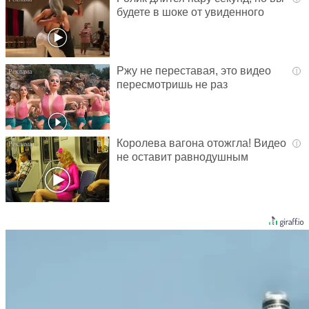
будете в шоке от увиденного
Ржу не переставая, это видео
i
пересмотришь не раз
Королева вагона отожгла! Видео
i
не оставит равнодушным