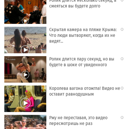
Ролик длится несколько секунд, а
i
смеяться вы будете долго
Скрытая камера на пляже Крыма:
i
Что люди вытворяют, когда их не
видят...
Ролик длится пару секунд, но вы
i
будете в шоке от увиденного
Королева вагона отожгла! Видео не
i
оставит равнодушным
Ржу не переставая, это видео
i
пересмотришь не раз